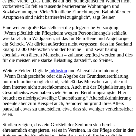
es jede Vierte. „Das Land ist auf den demografischen Wandel nicht
vorbereitet: Es fehlen tausende barrierearme Wohnungen und
Sozialwohnungen. Viele öffentliche Einrichtungen, Bahnhöfe oder
Arztpraxen sind nicht barrierefrei zugänglich“, sagt Steiner.
Eine weitere große Baustelle sei die pflegerische Versorgung.
„Wenn plötzlich ein Pflegeheim wegen Personalmangels schließt,
wie kürzlich in Wadgassen, ist das für Betroffene und Angehörige
ein Schock. Wir dürfen außerdem nicht vergessen, dass im Saarland
knapp 12.000 Menschen von der Familie – und zwar häufig
ebenfalls von älteren Menschen – zuhause gepflegt werden und dies
für die meisten eine starke Belastung darstellt“, so Steiner.
Weitere Felder: Digitale
Inklusion
und Altersdiskriminierung.
„Wenn Bankgeschäfte oder die Abgabe der Grundsteuererklärung
nur noch online möglich sind, schließt das Menschen aus, die mit
dem Internet nicht zurechtkommen. Auch mit der Digitalisierung im
Gesundheitswesen haben viele Senioren Berührungsängste. Hier
braucht es niedrigschwellige Unterstützung.“ Altersdiskriminierung
bedeute aber zum Beispiel auch, Senioren aufgrund ihres Alters
pauschal etwas zu unterstellen, etwa dass sie weniger verkehrssicher
seien.
Studien zeigten, dass ein Großteil der Senioren sich bereits
ehrenamtlich engagieren, sei es in Vereinen, in der Pflege oder in der
Betreuung der Enkelkinder. „Wer das ernsthaft fördern möchte,