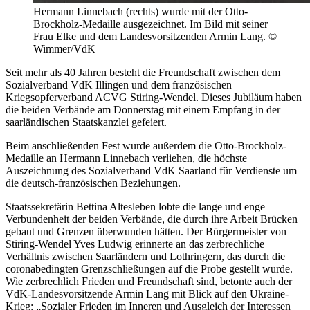
Hermann Linnebach (rechts) wurde mit der Otto-
Brockholz-Medaille ausgezeichnet. Im Bild mit seiner
Frau Elke und dem Landesvorsitzenden Armin Lang. ©
Wimmer/VdK
Seit mehr als 40 Jahren besteht die Freundschaft zwischen dem
Sozialverband VdK Illingen und dem französischen
Kriegsopferverband ACVG Stiring-Wendel. Dieses Jubiläum haben
die beiden Verbände am Donnerstag mit einem Empfang in der
saarländischen Staatskanzlei gefeiert.
Beim anschließenden Fest wurde außerdem die Otto-Brockholz-
Medaille an Hermann Linnebach verliehen, die höchste
Auszeichnung des Sozialverband VdK Saarland für Verdienste um
die deutsch-französischen Beziehungen.
Staatssekretärin Bettina Altesleben lobte die lange und enge
Verbundenheit der beiden Verbände, die durch ihre Arbeit Brücken
gebaut und Grenzen überwunden hätten. Der Bürgermeister von
Stiring-Wendel Yves Ludwig erinnerte an das zerbrechliche
Verhältnis zwischen Saarländern und Lothringern, das durch die
coronabedingten Grenzschließungen auf die Probe gestellt wurde.
Wie zerbrechlich Frieden und Freundschaft sind, betonte auch der
VdK-Landesvorsitzende Armin Lang mit Blick auf den Ukraine-
Krieg: „Sozialer Frieden im Inneren und Ausgleich der Interessen