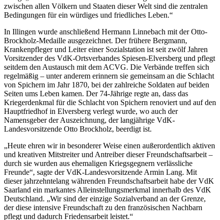
zwischen allen Völkern und Staaten dieser Welt sind die zentralen
Bedingungen für ein würdiges und friedliches Leben.“
In Illingen wurde anschließend Hermann Linnebach mit der Otto-
Brockholz-Medaille ausgezeichnet. Der frühere Bergmann,
Krankenpfleger und Leiter einer Sozialstation ist seit zwölf Jahren
Vorsitzender des VdK-Ortsverbandes Spiesen-Elversberg und pflegt
seitdem den Austausch mit dem ACVG. Die Verbände treffen sich
regelmäßig – unter anderem erinnern sie gemeinsam an die Schlacht
von Spichern im Jahr 1870, bei der zahlreiche Soldaten auf beiden
Seiten ums Leben kamen. Der 74-Jährige regte an, dass das
Kriegerdenkmal für die Schlacht von Spichern renoviert und auf den
Hauptfriedhof in Elversberg verlegt wurde, wo auch der
Namensgeber der Auszeichnung, der langjährige VdK-
Landesvorsitzende Otto Brockholz, beerdigt ist.
„Heute ehren wir in besonderer Weise einen außerordentlich aktiven
und kreativen Mitstreiter und Antreiber dieser Freundschaftsarbeit –
durch sie wurden aus ehemaligen Kriegsgegnern verlässliche
Freunde“, sagte der VdK-Landesvorsitzende Armin Lang. Mit
dieser jahrzehntelang währenden Freundschaftsarbeit habe der VdK
Saarland ein markantes Alleinstellungsmerkmal innerhalb des VdK
Deutschland. „Wir sind der einzige Sozialverband an der Grenze,
der diese intensive Freundschaft zu den französischen Nachbarn
pflegt und dadurch Friedensarbeit leistet.“