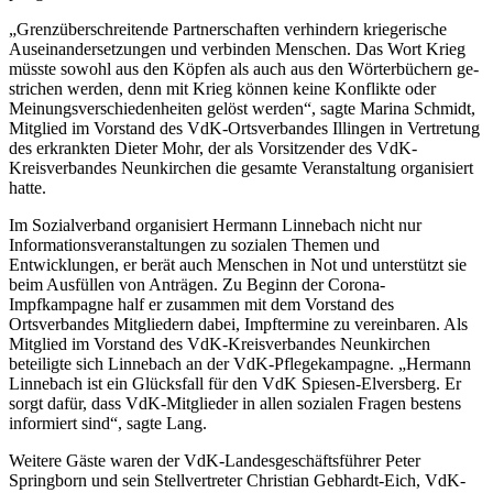
„Grenzüberschreitende Partnerschaften verhindern kriegerische
Auseinandersetzungen und verbinden Menschen. Das Wort Krieg
müsste sowohl aus den Köpfen als auch aus den Wörterbüchern ge-
strichen werden, denn mit Krieg können keine Konflikte oder
Meinungsverschiedenheiten gelöst werden“, sagte Marina Schmidt,
Mitglied im Vorstand des VdK-Ortsverbandes Illingen in Vertretung
des erkrankten Dieter Mohr, der als Vorsitzender des VdK-
Kreisverbandes Neunkirchen die gesamte Veranstaltung organisiert
hatte.
Im Sozialverband organisiert Hermann Linnebach nicht nur
Informationsveranstaltungen zu sozialen Themen und
Entwicklungen, er berät auch Menschen in Not und unterstützt sie
beim Ausfüllen von Anträgen. Zu Beginn der Corona-
Impfkampagne half er zusammen mit dem Vorstand des
Ortsverbandes Mitgliedern dabei, Impftermine zu vereinbaren. Als
Mitglied im Vorstand des VdK-Kreisverbandes Neunkirchen
beteiligte sich Linnebach an der VdK-Pflegekampagne. „Hermann
Linnebach ist ein Glücksfall für den VdK Spiesen-Elversberg. Er
sorgt dafür, dass VdK-Mitglieder in allen sozialen Fragen bestens
informiert sind“, sagte Lang.
Weitere Gäste waren der VdK-Landesgeschäftsführer Peter
Springborn und sein Stellvertreter Christian Gebhardt-Eich, VdK-